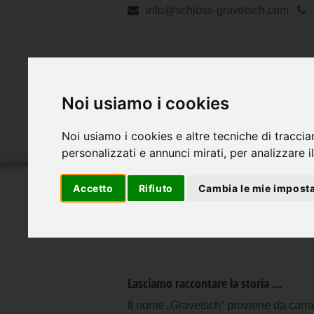
info@schloss-gravetsch.com
Noi usiamo i cookies
Gravetsch
Agritur
Noi usiamo i cookies e altre tecniche di traccia
personalizzati e annunci mirati, per analizzare il
Accetto
Rifiuto
Cambia le mie imposta
Lasciamo raccontare la storia ...
Il nome „Gravetsch“ proviene da carra 