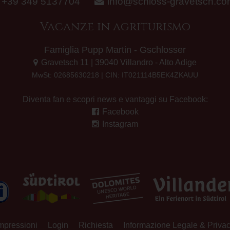
+39 349 5137704
info@schloss-gravetsch.c
Vacanze in agriturismo
Famiglia Pupp Martin - Gschlosser
Gravetsch 11 | 39040 Villandro - Alto Adige
MwSt: 02685630218 | CIN: IT021114B5EK4ZKAUU
Diventa fan e scopri news e vantaggi su Facebook:
Facebook
Instagram
mpressioni
Login
Richiesta
Informazione Legale & Priva