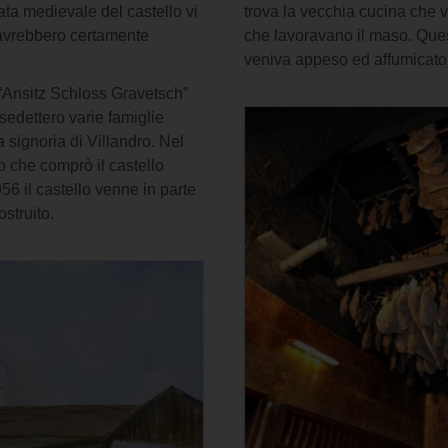
ata medievale del castello vi
trova la vecchia cucina che 
o avrebbero certamente
che lavoravano il maso. Ques
veniva appeso ed affumicato 
 “Ansitz Schloss Gravetsch”
isedettero varie famiglie
 signoria di Villandro. Nel
 che comprò il castello
6 il castello venne in parte
ostruito.