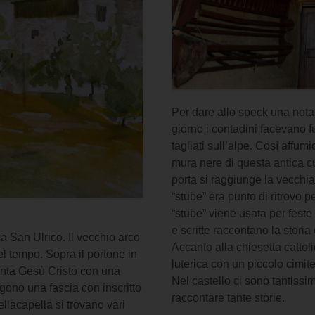
Per dare allo speck una nota
giorno i contadini facevano 
tagliati sull’alpe. Così affum
mura nere di questa antica 
porta si raggiunge la vecchia
“stube” era punto di ritrovo pe
“stube” viene usata per feste 
e scritte raccontano la storia
 a San Ulrico. Il vecchio arco
Accanto alla chiesetta cattol
l tempo. Sopra il portone in
luterica con un piccolo cimit
enta Gesù Cristo con una
Nel castello ci sono tantissim
ono una fascia con inscritto
raccontare tante storie.
llacapella si trovano vari