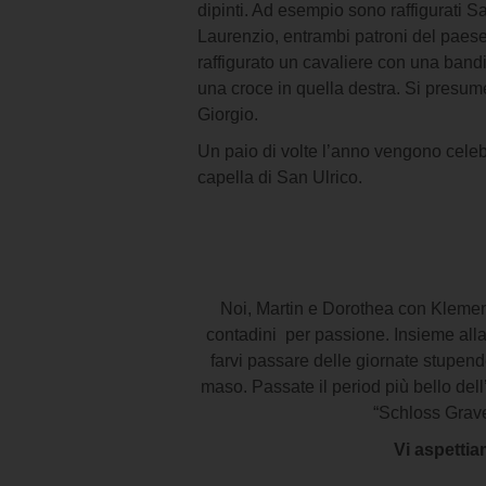
dipinti. Ad esempio sono raffigurati 
Laurenzio, entrambi patroni del paese d
raffigurato un cavaliere con una band
una croce in quella destra. Si presume
Giorgio.
Un paio di volte l’anno vengono celebr
capella di San Ulrico.
Noi, Martin e Dorothea con Klemen
contadini per passione. Insieme al
farvi passare delle giornate stupend
maso. Passate il period più bello del
“Schloss Grave
Vi aspetti