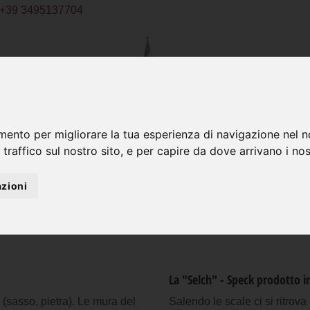
+39 3495137704
ismo
Attivi
mento per migliorare la tua esperienza di navigazione nel n
 traffico sul nostro sito, e per capire da dove arrivano i nost
zioni
Il maso „Schloss Gravetsch
La "Selch" - Speck prodotto i
(sasso, pietra). Le mura del
Salendo le scale ci si ritrova