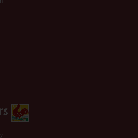
om
cy