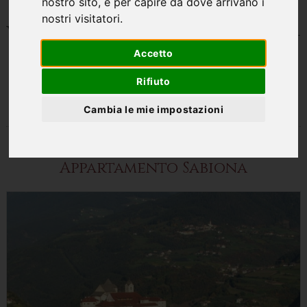
nostro sito, e per capire da dove arrivano i
nostri visitatori.
Vacanze in agriturismo -
Accetto
Appartamento a
Rifiuto
Villandro
Cambia le mie impostazioni
Appartamento Sabiona