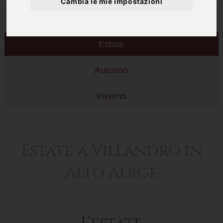
Cambia le mie impostazioni
Primavera
Estate
Autunno
Inverno
Estate a Villandro in
Alto Adige